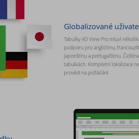
Globalizované uživate
Tabulky 4D View Pro mluví několika
podporu pro angličtinu, francouzšt
japonštinu a portugalštinu. Čeština
tabulkách. Kompletní lokalizace ne
provést na požádání.
edky