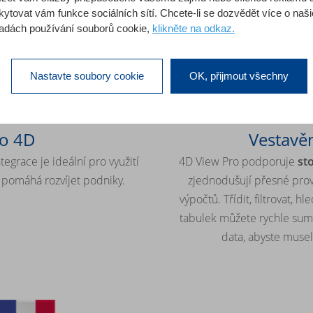
kytovat vám funkce sociálních sítí. Chcete-li se dozvědět více o naš
adách používání souborů cookie,
klikněte na odkaz.
Nastavte soubory cookie
OK, přijmout všechny
o 4D
Vestavěn
tegrace je ideální pro využití
4D View Pro podporuje
st
tí pomáhá rozvíjet podniky.
zjednodušují přesné prov
výpočtů. Třídit, filtrovat, h
tabulek můžete rychle sum
data, abyste musel