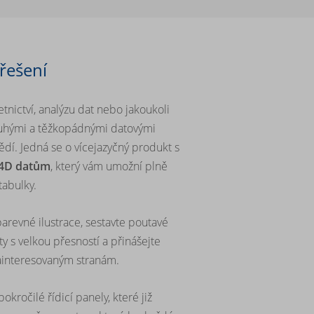
 řešení
etnictví, analýzu dat nebo jakoukoli
louhými a těžkopádnými datovými
dí. Jedná se o vícejazyčný produkt s
 4D datům
, který vám umožní plně
tabulky.
arevné ilustrace, sestavte poutavé
ty s velkou přesností a přinášejte
zainteresovaným stranám.
okročilé řídicí panely, které již