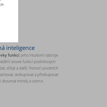
ich
á inteligence
ovky funkcí
; jeho intuitivní nástroje
ádění stovek funkcí podnikových
ledat, sčítat a další. Pomocí pivotních
arizovat, seskupovat a přeskupovat
i zkoumat trendy a vzorce.