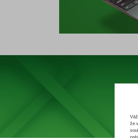
Podívej
Váž
že 
sou
nab