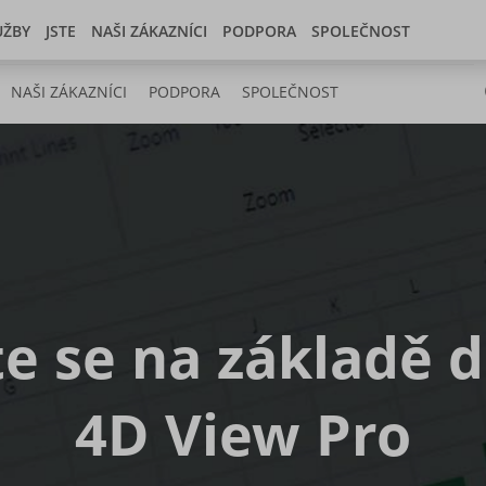
Czech Republic
Store
Developer center
UŽBY
JSTE
NAŠI ZÁKAZNÍCI
PODPORA
SPOLEČNOST
NAŠI ZÁKAZNÍCI
PODPORA
SPOLEČNOST
e se na základě 
4D View Pro