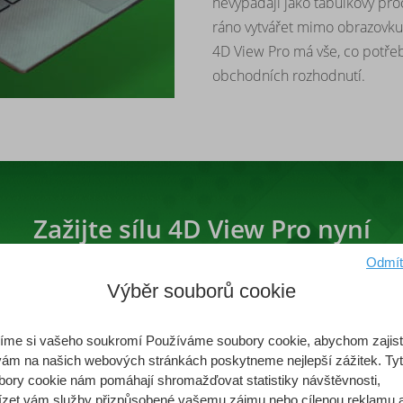
nevypadají jako tabulkový proc
ráno vytvářet mimo obrazovku 
4D View Pro má vše, co potřeb
obchodních rozhodnutí.
Zažijte sílu 4D View Pro nyní
te se na nejnovější verzi funkcí a využijte výhod nejnovějších vy
Odmít
Výběr souborů cookie
Stáhnout
íme si vašeho soukromí Používáme soubory cookie, abychom zajistil
vám na našich webových stránkách poskytneme nejlepší zážitek. Ty
bory cookie nám pomáhají shromažďovat statistiky návštěvnosti,
ízet vám služby přizpůsobené vašemu zájmu nebo cílenou reklamu 