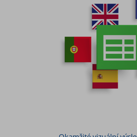
Okamžité vizuální výsl