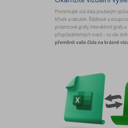
Prezentujte svá data poutavým způ
křivek a tabulek. Řádkové a sloupco
prstencové grafy, interaktivní grafy 
přizpůsobitelných tvarů – to vše 
přeměnit vaše čísla na krásné viz