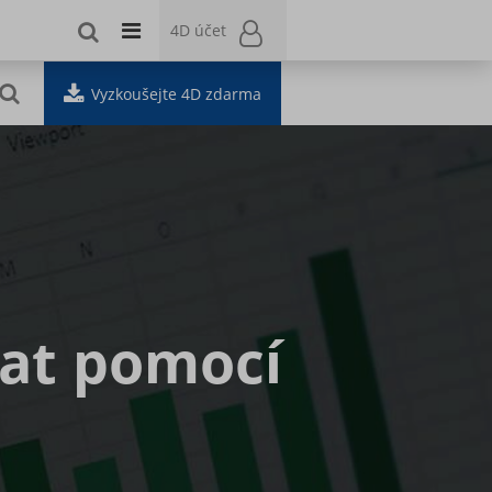
4D účet
4D účet
Vyzkoušejte 4D zdarma
dat pomocí