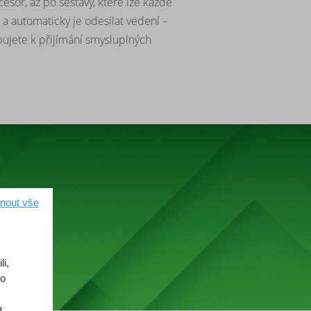
esor, až po sestavy, které lze každé
a automaticky je odesílat vedení –
ujete k přijímání smysluplných
lepšení.
nout vše
i,
to
a