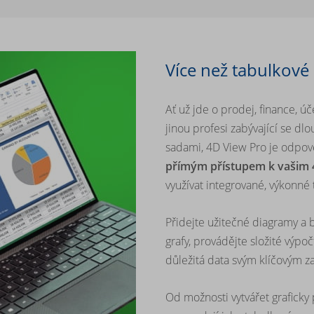
Více než tabulkové
Ať už jde o prodej, finance, úč
jinou profesi zabývající se d
sadami, 4D View Pro je odpově
přímým přístupem k vašim
využívat integrované, výkonné 
Přidejte užitečné diagramy a b
grafy, provádějte složité výpoč
důležitá data svým klíčovým 
Od možnosti vytvářet graficky p