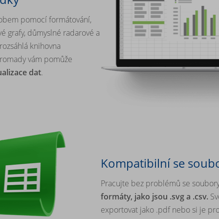
sobem pomocí formátování,
vé grafy, důmyslné radarové a
a rozsáhlá knihovna
dohromady vám pomůže
ualizace dat
.
Kompatibilní se soubo
Pracujte bez problémů se soubor
formáty, jako jsou .svg a .csv.
Sv
exportovat jako .pdf nebo si je pro