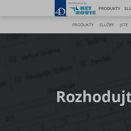
Skip
Blog
to
PRODUKTY
SL
main
content
PRODUKTY
SLUŽBY
JSTE
Rozhodujt