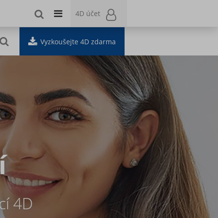
4D účet
4D účet
Vyzkoušejte 4D zdarma
í
cí 4D