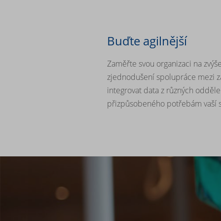
Buďte agilnější
Zaměřte svou organizaci na zvýše
zjednodušení spolupráce mezi z
integrovat data z různých odděle
přizpůsobeného potřebám vaší s