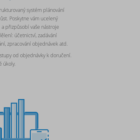
trukturovaný systém plánování
 růst. Poskytne vám ucelený
 a přizpůsobí vaše nástroje
ení: účetnictví, zadávání
vání, zpracování objednávek atd.
ostupy od objednávky k doručení.
é úkoly.