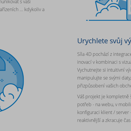
unikovat s vaší
řízeních ... kdykoliv a
Urychlete svůj v
Síla 4D pochází z integra
inovací v kombinaci s vizu
Vychutnejte si intuitivní v
manipulujte se svými daty
přizpůsobení vašich obc
Váš projekt je kompletně 
potřeb - na webu, v mobil
konfiguraci klient / serve
reaktivnější a zkracuje ča