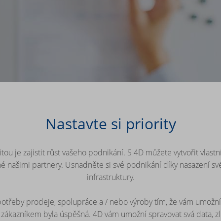
Nastavte si priority
itou je zajistit růst vašeho podnikání.
S 4D můžete vytvořit vlast
né našimi partnery.
Usnadněte si své podnikání díky nasazení své
infrastruktury.
třeby prodeje, spolupráce a / nebo výroby tím, že vám umožní v
 zákazníkem byla úspěšná.
4D vám umožní spravovat svá data, zle