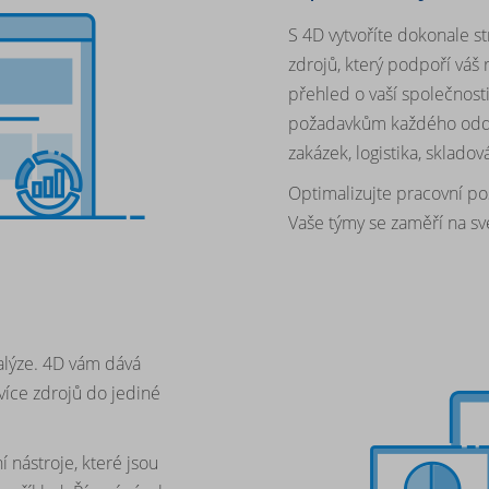
S 4D vytvoříte dokonale s
zdrojů, který podpoří váš
přehled o vaší společnosti
požadavkům každého odděl
zakázek, logistika, sklado
Optimalizujte pracovní p
Vaše týmy se zaměří na sv
nalýze. 4D vám dává
více zdrojů do jediné
í nástroje, které jsou