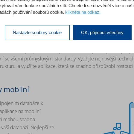
 4D pomáhá redukovat vaše nák
kytovat vám funkce sociálních sítí. Chcete-li se dozvědět více o naš
adách používání souborů cookie,
klikněte na odkaz.
mplexních podnikových řešení: zlepšením výkonu, zkrácením dob
kání stalo mobilním a stalo se součástí cloudu. Vytvářením hodn
Nastavte soubory cookie
OK, přijmout všechny
zachování nákladů pod kontrolou.
vám umožňuje optimalizovat produktivitu a rychle vytvářet přiz
ní se všemi průmyslovými standardy. Využijte nejnovější technol
trukturu, a využijte aplikace, která se snadno přizpůsobí rostouc
y mobilní
řipojením databáze k
é aplikace na mobilní
nci mohou snadno
 vaší databází. Nejlepší ze