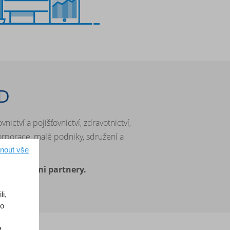
4D
ctví a pojišťovnictví, zdravotnictví,
korporace, malé podniky, sdružení a
nout vše
žená našimi partnery.
i,
to
a