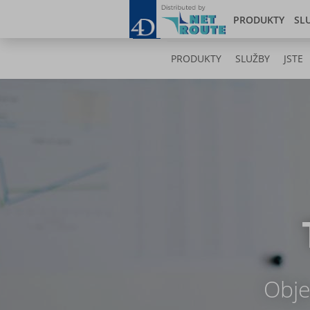
Skip
Blog
to
PRODUKTY
SL
main
content
PRODUKTY
SLUŽBY
JSTE
Obje