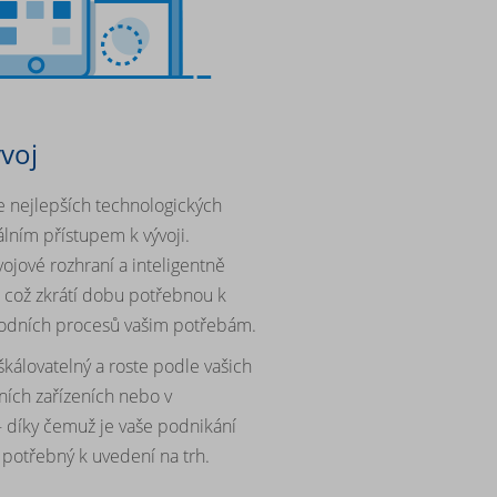
ývoj
ce nejlepších technologických
álním přístupem k vývoji.
ývojové rozhraní a inteligentně
, což zkrátí dobu potřebnou k
hodních procesů vašim potřebám.
škálovatelný a roste podle vašich
ních zařízeních nebo v
r - díky čemuž je vaše podnikání
s potřebný k uvedení na trh.