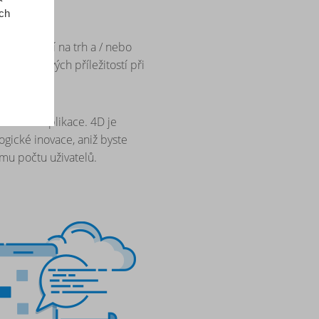
lady
ich
y uvedení na trh a / nebo
oty a nových příležitostí při
působené aplikace. 4D je
ogické inovace, aniž byste
ímu počtu uživatelů.