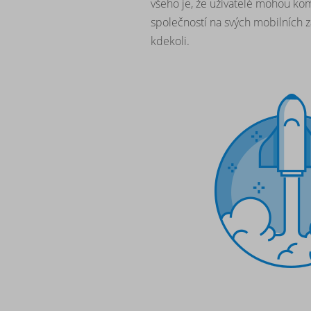
všeho je, že uživatelé mohou kom
společností na svých mobilních za
kdekoli.