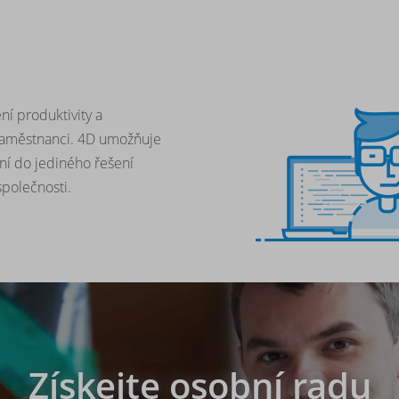
ní produktivity a
aměstnanci.
4D umožňuje
ní do jediného řešení
polečnosti.
Získejte osobní radu