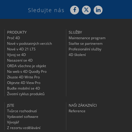
Sledujte nás
PRODUKTY
SLUŽBY
Proč 4D
Maintenance program
Nové v podstatných verzích
Staňte se partnerem
Nové v 4D 21 LTS
Profesionální služby
Vývoj se 4D
4D školení
Nasazení se 4D
ORDA všechno je objekt
Na web s 4D Quodly Pro
Zkuste 4D Write Pro
Objevte 4D View Pro
Buďte mobilní se 4D
Životní cyklus produktů
JSTE
NAŠI ZÁKAZNÍCI
Tvůrce rozhodnutí
Reference
Vydavatel software
Vývojář
Z rezortu vzdělávání