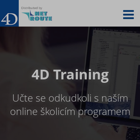
Skip
To
to
main
content
na
4D Training
Učte se odkudkoli s naším
online školicím programem