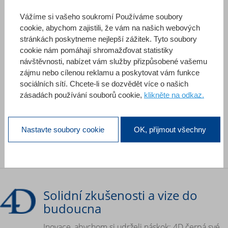
Školení na míru
Vážíme si vašeho soukromí Používáme soubory
cookie, abychom zajistili, že vám na našich webových
Potřebujete individuální školicí program pro
stránkách poskytneme nejlepší zážitek. Tyto soubory
urychlení růstu vašeho 4D vývojového týmu?
cookie nám pomáhají shromažďovat statistiky
návštěvnosti, nabízet vám služby přizpůsobené vašemu
Náš tým s vámi bude spolupracovat na vytvoření
zájmu nebo cílenou reklamu a poskytovat vám funkce
personalizované nabídky, přizpůsobené vašemu
sociálních sítí. Chcete-li se dozvědět více o našich
specifickému kontextu a potřebám.
zásadách používání souborů cookie,
klikněte na odkaz.
Požádejte o kontakt ještě dnes
Nastavte soubory cookie
OK, přijmout všechny
Solidní zkušenosti a vize do
budoucna
Inovace, abychom si udrželi náskok: 4D čerpá své