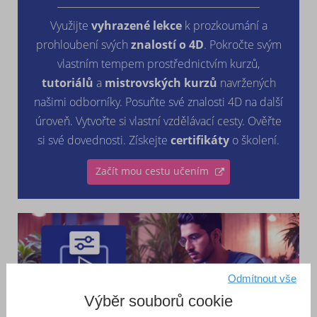
Využijte
vyhrazené lekce
k prozkoumání a
prohloubení svých
znalostí o 4D
. Pokročte svým
vlastním tempem prostřednictvím kurzů,
tutoriálů
a
mistrovských kurzů
navržených
našimi odborníky. Posuňte své znalosti 4D na další
úroveň. Vytvořte si vlastní vzdělávací cesty. Ověřte
si své dovednosti. Získejte
certifikáty
o školení.
Začít mou cestu učením
Odmítnout vše
Výběr souborů cookie